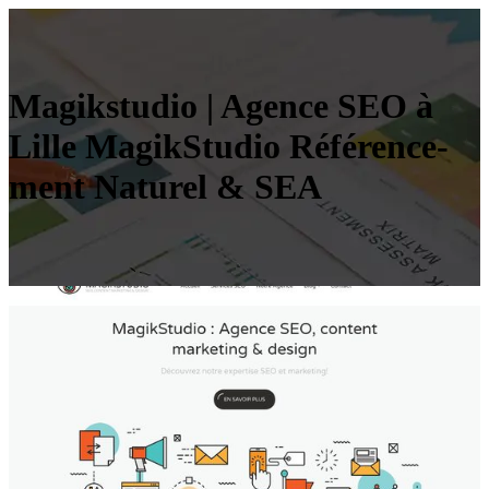
Magikstudio | Agence SEO à
Lille MagikStudio Référen­ce­
ment Naturel & SEA