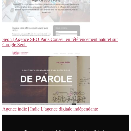
Seoh | Agence SEO Paris Conseil en référen­ce­ment naturel sur
Google Seoh
Agence indie | Indie L’agence digitale indépen­dan­te